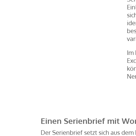
Ein
sic
ide
be
var
Im 
Exc
kön
Ne
Einen Serienbrief mit Wo
Der Serienbrief setzt sich aus de