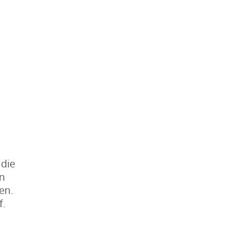
 die
en
en.
f.