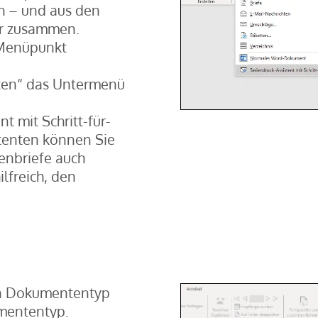
ch – und aus den
er zusammen.
r Menüpunkt
rten“ das Untermenü
t mit Schritt-für-
tenten können Sie
ienbriefe auch
ilfreich, den
en Dokumententyp
mententyp.