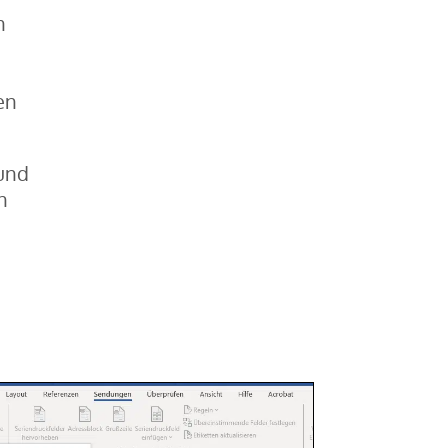
n
en
 und
n