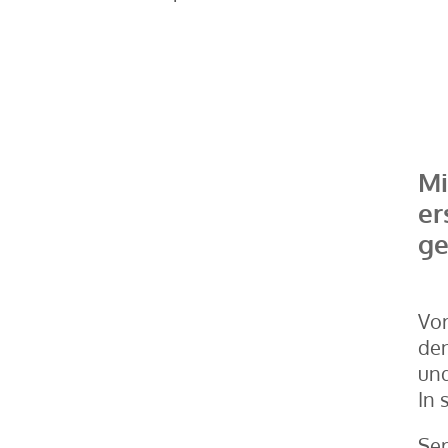
Mi
er
ge
Vor
den
und
In 
Ser