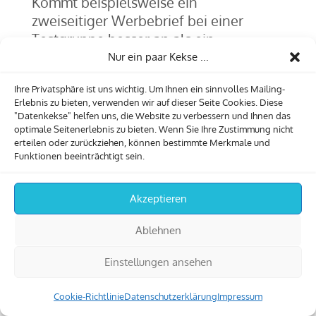
Kommt beispielsweise ein
zweiseitiger Werbebrief bei einer
Testgruppe besser an als ein
einseitiger, dann kann in Zukunft
Nur ein paar Kekse ...
auf das erstere Mailing
Ihre Privatsphäre ist uns wichtig. Um Ihnen ein sinnvolles Mailing-
zurückgegriffen werden.
Erlebnis zu bieten, verwenden wir auf dieser Seite Cookies. Diese
"Datenkekse" helfen uns, die Website zu verbessern und Ihnen das
Streuverluste bei
optimale Seitenerlebnis zu bieten. Wenn Sie Ihre Zustimmung nicht
Postmailings geringer
erteilen oder zurückziehen, können bestimmte Merkmale und
Funktionen beeinträchtigt sein.
Liegt eine gute Adressqualität für
Akzeptieren
Mailings vor, halten sich die
Ablehnen
Streuverluste in Grenzen. Eine
präzisere Eingrenzung der
Einstellungen ansehen
Zielgruppe ist möglich.
Unternehmen bietet sich somit
Cookie-Richtlinie
Datenschutzerklärung
Impressum
die Möglichkeit, individuell auf