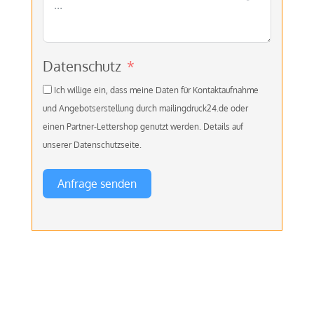
Datenschutz
Ich willige ein, dass meine Daten für Kontaktaufnahme
und Angebotserstellung durch mailingdruck24.de oder
einen Partner-Lettershop genutzt werden. Details auf
unserer Datenschutzseite.
Anfrage senden
A
l
t
e
r
n