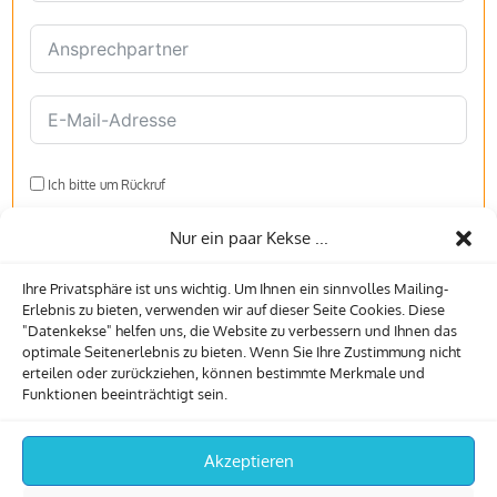
Ich bitte um Rückruf
Nur ein paar Kekse ...
Ihre Privatsphäre ist uns wichtig. Um Ihnen ein sinnvolles Mailing-
Erlebnis zu bieten, verwenden wir auf dieser Seite Cookies. Diese
"Datenkekse" helfen uns, die Website zu verbessern und Ihnen das
optimale Seitenerlebnis zu bieten. Wenn Sie Ihre Zustimmung nicht
Datenschutz
erteilen oder zurückziehen, können bestimmte Merkmale und
Funktionen beeinträchtigt sein.
Ich willige ein, dass meine Daten für Kontaktaufnahme und
Angebotserstellung durch mailingdruck24.de oder einen Partner-
Lettershop genutzt werden. Details auf unserer Datenschutzseite.
Akzeptieren